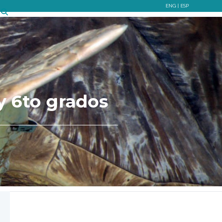
ENG
|
ESP
 y 6to grados