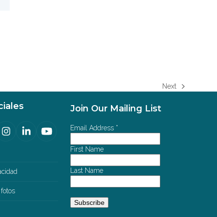
Next
next
post:
iales
Join Our Mailing List
Email Address
*
cebook
Instagram
LinkedIn
YouTube
ated)
First Name
Last Name
vacidad
 fotos