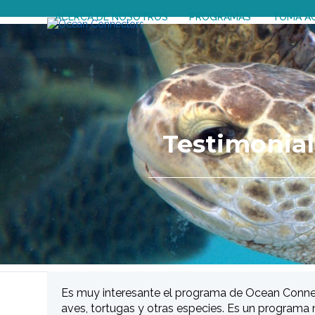
Skip
ACERCA DE NOSOTROS
PROGRAMAS
TOMA A
to
content
Testimonial 
Es muy interesante el programa de Ocean Connect
aves, tortugas y otras especies. Es un program