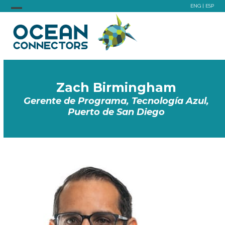
Skip
ENG
|
ESP
to
Open
Close
content
mobile
mobile
menu
menu
Zach Birmingham
Gerente de Programa, Tecnología Azul,
Puerto de San Diego