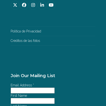
Twitter
Facebook
Instagram
LinkedIn
YouTube
(deprecated)
Política de Privacidad
Créditos de las fotos
Join Our Mailing List
Email Address
*
First Name
Last Name