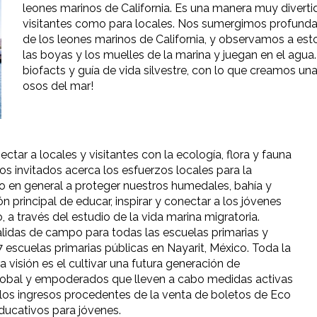
leones marinos de California. Es una manera muy diverti
visitantes como para locales. Nos sumergimos profundam
de los leones marinos de California, y observamos a est
las boyas y los muelles de la marina y juegan en el agua.
biofacts y guía de vida silvestre, con lo que creamos u
osos del mar!
ar a locales y visitantes con la ecología, flora y fauna
os invitados acerca los esfuerzos locales para la
ico en general a proteger nuestros humedales, bahía y
principal de educar, inspirar y conectar a los jóvenes
a través del estudio de la vida marina migratoria.
idas de campo para todas las escuelas primarias y
7 escuelas primarias públicas en Nayarit, México. Toda la
a visión es el cultivar una futura generación de
global y empoderados que lleven a cabo medidas activas
s los ingresos procedentes de la venta de boletos de Eco
ducativos para jóvenes.