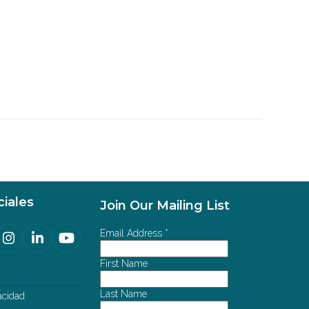
iales
Join Our Mailing List
Email Address
*
cebook
Instagram
LinkedIn
YouTube
ated)
First Name
Last Name
vacidad