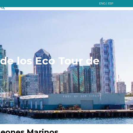
ENG
|
ESP
de los Eco Tour de
 Leones Marinos