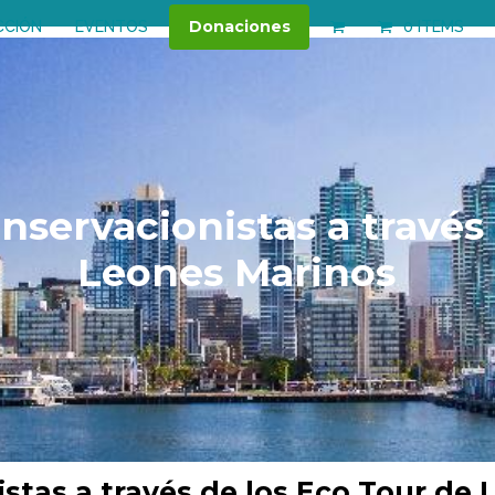
Donaciones
CCIÓN
EVENTOS
0 ITEMS
nservacionistas a través 
Leones Marinos
stas a través de los Eco Tour de