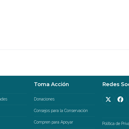
Toma Acción
Redes Soc
ades
Donaciones
Twitter
Fa
(deprec
Consejos para la Conservación
Compren para Apoyar
Política de Pri